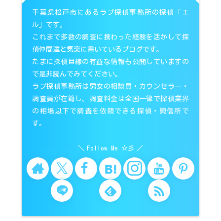
千葉県松戸市にあるラブ探偵事務所の探偵「エ
ル」です。
これまで多数の調査に携わった経験を活かして探
偵仲間達と気楽に書いているブログです。
たまに探偵目線の有益な情報も公開していますの
で是非読んでみてください。
ラブ探偵事務所は男女の相談員・カウンセラー・
調査員が在籍し、調査料金は全国一律で探偵業界
の相場以下で調査を依頼できる探偵・興信所で
す。
Follow Me ☆彡