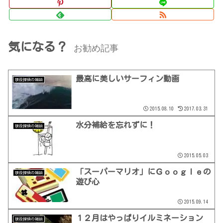
気になる？
お勧め記事
最高に美しいサーフィン動画
現役探偵の雑談
2015.08.10
2017.03.31
水分補給を忘れずに！
現役探偵の雑談
2015.05.03
「スーパーマリオ」にＧｏｏｇｌｅの
現役探偵の雑談
遊び心
2015.09.14
１２月はやっぱりイルミネーション
現役探偵の雑談