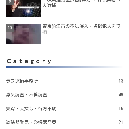
人逮捕
東京狛江市の不法侵入・盗撮犯人を逮
捕
Ｃａｔｅｇｏｒｙ
ラブ探偵事務所
13
浮気調査・不倫調査
49
失踪・人探し・行方不明
16
盗聴器発見・盗撮器発見
21