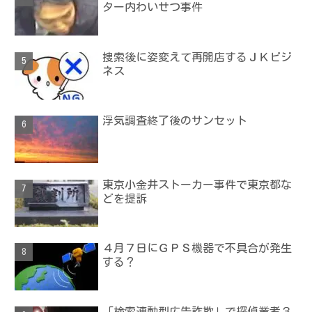
ター内わいせつ事件
捜索後に姿変えて再開店するＪＫビジ
ネス
浮気調査終了後のサンセット
東京小金井ストーカー事件で東京都な
どを提訴
４月７日にＧＰＳ機器で不具合が発生
する？
「検索連動型広告詐欺」で探偵業者３