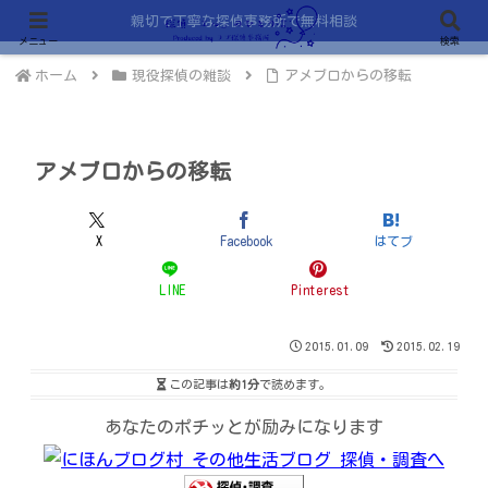
親切で丁寧な探偵事務所で無料相談
メニュー
検索
ホーム
現役探偵の雑談
アメブロからの移転
アメブロからの移転
X
Facebook
はてブ
LINE
Pinterest
2015.01.09
2015.02.19
この記事は
約1分
で読めます。
あなたのポチッとが励みになります