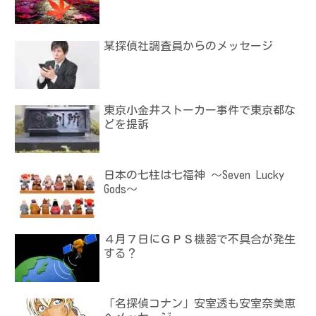
某探偵社調査員からのメッセージ
東京小金井ストーカー事件で東京都な
どを提訴
日本の七柱は七福神 ～Seven Lucky
Gods～
４月７日にＧＰＳ機器で不具合が発生
する？
「名探偵コナン」安室透も安室奈美恵