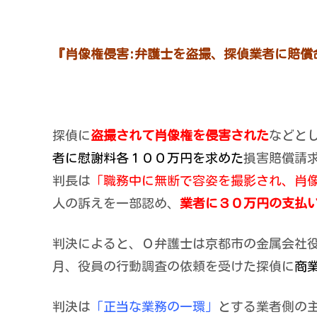
『肖像権侵害:弁護士を盗撮、探偵業者に賠償
探偵に
盗撮されて肖像権を侵害された
などと
者に慰謝料各１００万円を求めた
損害賠償請
判長は
「職務中に無断で容姿を撮影され、肖
人の訴えを一部認め、
業者に３０万円の支払
判決によると、Ｏ弁護士は京都市の金属会社
月、役員の行動調査の依頼を受けた探偵に
商
判決は
「正当な業務の一環」
とする業者側の