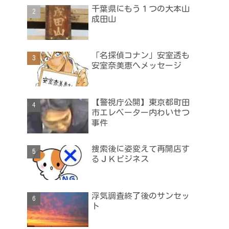
千葉県にもう１つの大本山
成田山
「名探偵コナン」安室透も
安室奈美恵へメッセージ
【警視庁公開】東京都町田
市エレベーター内わいせつ
事件
捜索後に姿変えて再開店す
るＪＫビジネス
浮気調査終了後のサンセッ
ト