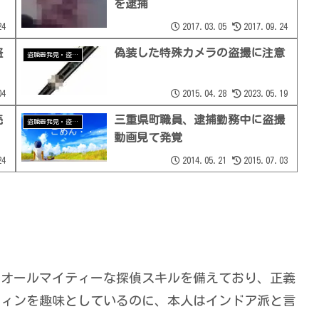
を逮捕
24
2017.03.05
2017.09.24
盗
偽装した特殊カメラの盗撮に注意
盗聴器発見・盗撮器発見
04
2015.04.28
2023.05.19
売
三重県町職員、逮捕勤務中に盗撮
盗聴器発見・盗撮器発見
動画見て発覚
24
2014.05.21
2015.07.03
でオールマイティーな探偵スキルを備えており、正義
フィンを趣味としているのに、本人はインドア派と言