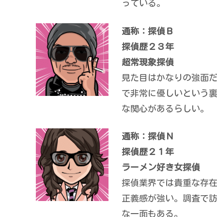
っている。
通称：探偵Ｂ
探偵歴２３年
超常現象探偵
見た目はかなりの強面
で非常に優しいという
な関心があるらしい。
通称：探偵Ｎ
探偵歴２１年
ラーメン好き女探偵
探偵業界では貴重な存
正義感が強い。調査で
な一面もある。