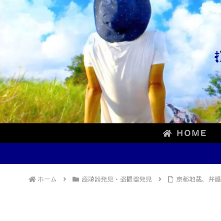
ＨＯＭＥ
ホーム
盗聴器発見・盗撮器発見
京都地裁、弁護