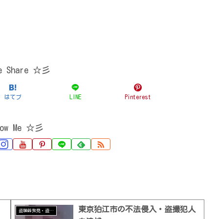
se Share ☆彡
はてブ
LINE
Pinterest
low Me ☆彡
東京狛江市の不法侵入・盗撮犯人
盗聴器発見・盗撮器発見