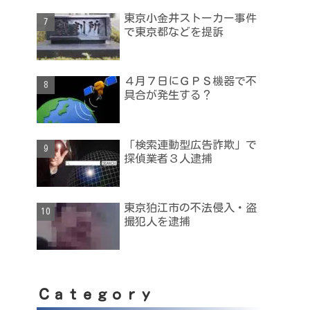
東京小金井ストーカー事件
で東京都などを提訴
４月７日にＧＰＳ機器で不
具合が発生する？
「検索連動型広告詐欺」で
探偵業者３人逮捕
東京狛江市の不法侵入・盗
撮犯人を逮捕
Ｃａｔｅｇｏｒｙ