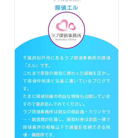
探偵エル
千葉県松戸市にあるラブ探偵事務所の探偵
「エル」です。
これまで多数の調査に携わった経験を活かし
て探偵仲間達と気楽に書いているブログで
す。
たまに探偵目線の有益な情報も公開していま
すので是非読んでみてください。
ラブ探偵事務所は男女の相談員・カウンセラ
ー・調査員が在籍し、調査料金は全国一律で
探偵業界の相場以下で調査を依頼できる探
偵・興信所です。