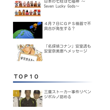
日本の七柱は七福神 ～
Seven Lucky Gods～
４月７日にＧＰＳ機器で不
具合が発生する？
「名探偵コナン」安室透も
安室奈美恵へメッセージ
ＴＯＰ１０
三鷹ストーカー事件リベン
ジポルノ認める