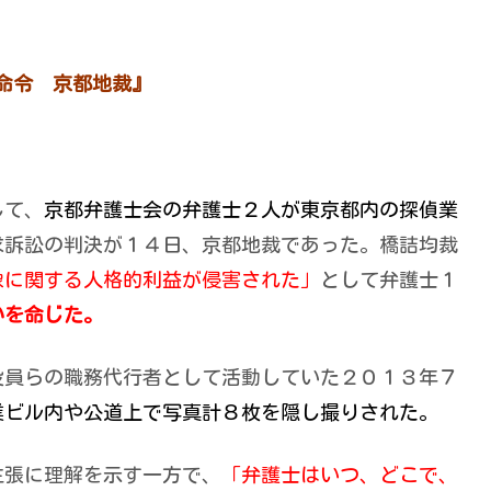
命令 京都地裁』
して、
京都弁護士会の弁護士２人が東京都内の探偵業
求訴訟の判決が１４日、京都地裁であった。橋詰均裁
像に関する人格的利益が侵害された」
として弁護士１
いを命じた。
役員らの職務代行者として活動していた２０１３年７
業ビル内や公道上で写真計８枚を隠し撮りされた。
主張に理解を示す一方で、
「弁護士はいつ、どこで、