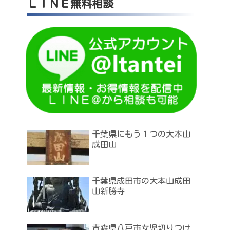
ＬＩＮＥ無料相談
千葉県にもう１つの大本山
成田山
千葉県成田市の大本山成田
山新勝寺
青森県八戸市女児切りつけ