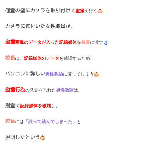
個室の壁にカメラを取り付けて
盗撮
を行う
カメラに気付いた女性職員が、
盗撮
画像のデータが入った記録媒体
を
校長
に渡す
校長
は、
記録媒体のデータ
を確認するため、
パソコンに詳しい
男性教諭
に渡してしまう
盗撮行為
の発覚を恐れた
男性教諭
は、
別室で
記録媒体を破壊
し、
校長
には
「誤って踏んでしまった」
と
説明したという