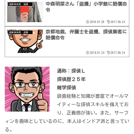
中森明菜さん「盗撮」小学館に賠償命
盗聴器発見・盗撮器発見
令
2016.07.28
2017.09.24
京都地裁、弁護士を盗撮、探偵業者に
盗聴器発見・盗撮器発見
賠償命令
2015.01.24
2017.09.24
通称：探偵Ｌ
探偵歴２５年
雑学探偵
調査経験と知識が豊富でオールマ
イティーな探偵スキルを備えてお
り、正義感が強い。また、サーフ
ィンを趣味としているのに、本人はインドア派と言ってい
る。