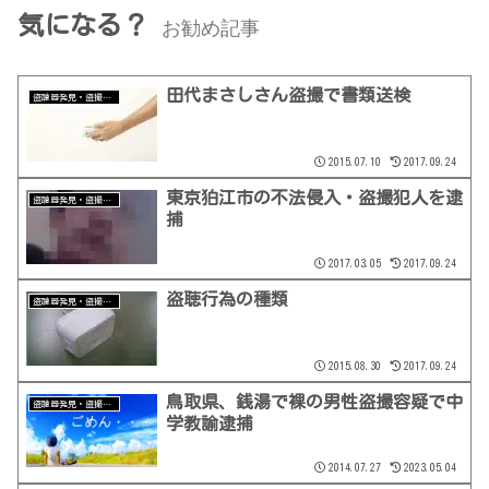
気になる？
お勧め記事
田代まさしさん盗撮で書類送検
盗聴器発見・盗撮器発見
2015.07.10
2017.09.24
東京狛江市の不法侵入・盗撮犯人を逮
盗聴器発見・盗撮器発見
捕
2017.03.05
2017.09.24
盗聴行為の種類
盗聴器発見・盗撮器発見
2015.08.30
2017.09.24
鳥取県、銭湯で裸の男性盗撮容疑で中
盗聴器発見・盗撮器発見
学教諭逮捕
2014.07.27
2023.05.04