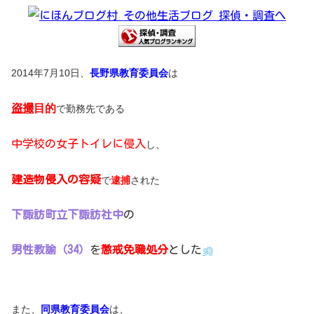
2014年7月10日、
長野県教育委員会
は
盗撮
目的
で勤務先である
中学校の女子トイレに侵入
し、
建造物侵入の容疑
で
逮捕
された
下諏訪町立下諏訪社中
の
男性教諭（34）
を
懲戒免職処分
とした
また、
同県教育委員会
は、