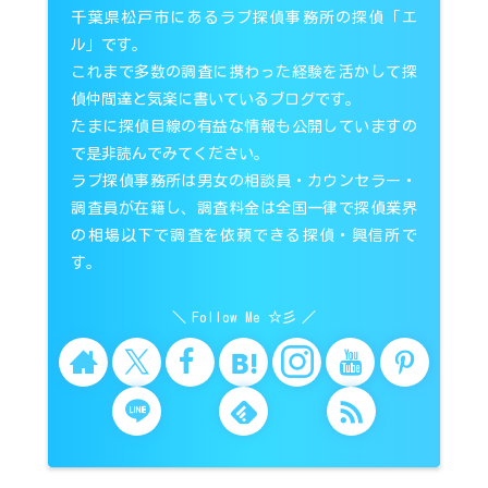
千葉県松戸市にあるラブ探偵事務所の探偵「エ
ル」です。
これまで多数の調査に携わった経験を活かして探
偵仲間達と気楽に書いているブログです。
たまに探偵目線の有益な情報も公開していますの
で是非読んでみてください。
ラブ探偵事務所は男女の相談員・カウンセラー・
調査員が在籍し、調査料金は全国一律で探偵業界
の相場以下で調査を依頼できる探偵・興信所で
す。
Follow Me ☆彡