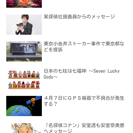
某探偵社調査員からのメッセージ
東京小金井ストーカー事件で東京都な
どを提訴
日本の七柱は七福神 ～Seven Lucky
Gods～
４月７日にＧＰＳ機器で不具合が発生
する？
「名探偵コナン」安室透も安室奈美恵
へメッセージ