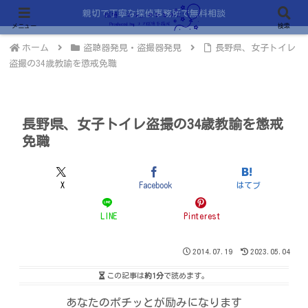
親切で丁寧な探偵事務所で無料相談
メニュー
検索
ホーム
盗聴器発見・盗撮器発見
長野県、女子トイレ
盗撮の34歳教諭を懲戒免職
長野県、女子トイレ盗撮の34歳教諭を懲戒
免職
X
Facebook
はてブ
LINE
Pinterest
2014.07.19
2023.05.04
この記事は
約1分
で読めます。
あなたのポチッとが励みになります