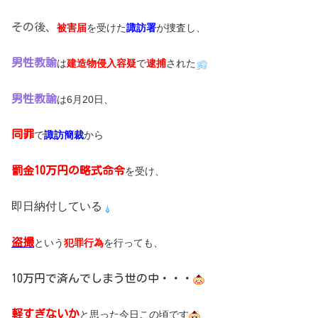
その後、
被害届
を受けた
諏訪署
が捜査し、
男性教諭
は
建造物侵入容疑
で
逮捕
された
男性教諭
は6月20日、
同罪
で
諏訪簡裁
から
罰金10万円の略式命令
を受け、
即日納付している
盗撮
という
犯罪行為
を行っても、
10万円で済んでしまう世の中・・・
軽すぎないか
と思った今日この頃です