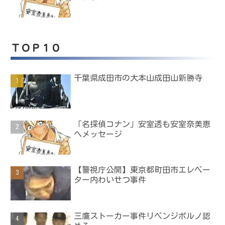
ＴＯＰ１０
千葉県成田市の大本山成田山新勝寺
「名探偵コナン」安室透も安室奈美恵
へメッセージ
【警視庁公開】東京都町田市エレベー
ター内わいせつ事件
三鷹ストーカー事件リベンジポルノ認