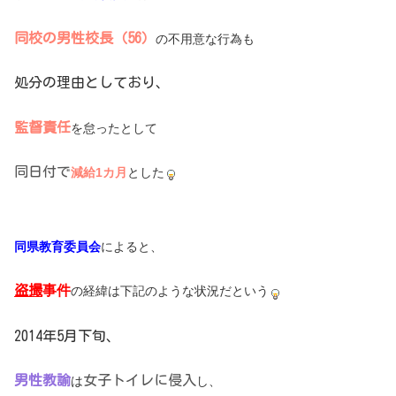
同校の男性校長（56）
の不用意な行為も
処分の理由としており、
監督責任
を怠ったとして
同日付で
減給1カ月
とした
同県教育委員会
によると、
盗撮
事件
の経緯は下記のような状況だという
2014年5月下旬、
男性教諭
女子トイレに侵入
は
し、