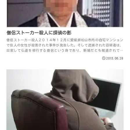
僧侶ストーカー殺人に探偵の影
僧侶ストーカー殺人２０１４年１２月に愛媛県松山市内の自宅マンション
で住人の女性が殺害された事件が発生した。そして逮捕された容疑者は、
出家して仏道を修行する僧侶という身であり、新婚だとも報道されてい
る。２人は被害女性の仕事先で知り合ったという...
2015.06.28