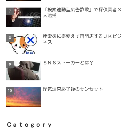
「検索連動型広告詐欺」で探偵業者３
人逮捕
捜索後に姿変えて再開店するＪＫビジ
ネス
ＳＮＳストーカーとは？
浮気調査終了後のサンセット
Ｃａｔｅｇｏｒｙ