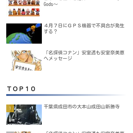
Gods～
４月７日にＧＰＳ機器で不具合が発生
する？
「名探偵コナン」安室透も安室奈美恵
へメッセージ
ＴＯＰ１０
千葉県成田市の大本山成田山新勝寺