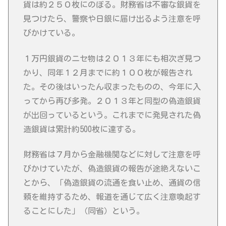
貨は約２５０枚にのぼる。財務省は不審な銀貨を
見つけたら、警察や日銀に届け出るよう注意を呼
びかけている。
１万円銀貨のニセ物は２０１３年にも相次ぎ見つ
かり、同年１２月までに約１００枚が報告され
た。その後はいったん収まったものの、今年に入
ってから再び多発。２０１３年と同型の偽造銀貨
が出回っているという。これまでに発見された偽
造銀貨は累計約500枚に達する。
財務省は７月から金融機関などに対して注意を呼
びかけていたが、偽造銀貨の報告が途絶えないこ
とから、「偽造銀貨の流通を食い止め、通貨の信
頼を維持するため、報道を通じて広く注意喚起す
ることにした」（同省）という。