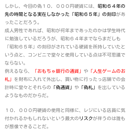
しかし、今回の偽１０，０００円硬貨には、
昭和６４年の
先の時間となる実在しなかった「昭和６５年」の刻印
があ
ったことだろう。
成人男性であれば、昭和が何年まであったのかは学生時代
に勉強しているだろうが、昭和６４年までならまだしも
「昭和６５年」の刻印がされている硬貨を所持していたと
いう点と、コンビニで堂々と使用している
点は不可思議で
ならない。
例えるなら、
「おもちゃ銀行の通貨」
や
「人生ゲームのお
札」
を財布に入れて外出し、買い物に行ったっ店舗での会
計時に堂々とそれらの
「偽通貨」
や
「偽札」
を出している
ようなものだからだ。
１０，０００円硬貨の使用と同様に、レジにいる店員に気
付かれるかもしれないという最大の
リスク
が伴うのは誰も
が想像できることだ。