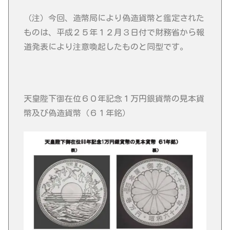
（注）今回、造幣局により偽造貨幣と鑑定された
ものは、平成２５年１２月３日付で財務省から報
道発表により注意喚起したものと同型です。
天皇陛下御在位６０年記念１万円銀貨幣の見本貨
幣及び偽造貨幣（６１年銘）