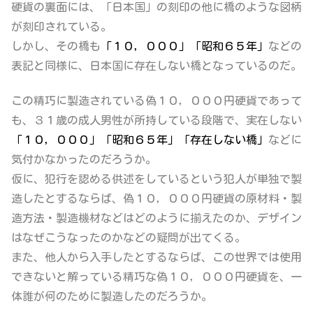
硬貨の裏面には、
「日本国」の刻印の他に橋のような図柄
が刻印
されている。
しかし、その橋も
「１０，０００」「昭和６５年」
などの
表記と同様に、
日本国に存在しない橋
となっているのだ。
この精巧に製造されている偽１０，０００円硬貨であって
も、３１歳の成人男性が所持している段階で、実在しない
「１０，０００」「昭和６５年」「存在しない橋」
などに
気付かなかったのだろうか。
仮に、犯行を認める供述をしているという犯人が単独で製
造したとするならば、
偽１０，０００円硬貨の原材料・製
造方法・製造機材などはどのように揃えたのか、デザイン
はなぜこうなったのか
などの疑問が出てくる。
また、他人から入手したとするならば、この世界では使用
できないと解っている精巧な偽１０，０００円硬貨を、一
体誰が何のために製造したのだろうか。