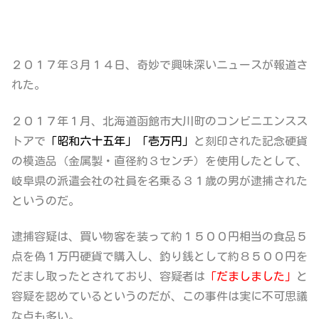
２０１７年３月１４日、奇妙で興味深いニュースが報道さ
れた。
２０１７年１月、北海道函館市大川町のコンビニエンスス
トアで
「昭和六十五年」「壱万円」
と刻印された
記念硬貨
の模造品（金属製・直径約３センチ）
を使用したとして、
岐阜県の派遣会社の社員を名乗る３１歳の男が逮捕された
というのだ。
逮捕容疑は、買い物客を装って約１５００円相当の食品５
点を偽１万円硬貨で購入し、釣り銭として約８５００円を
だまし取ったとされており、容疑者は
「だましました」
と
容疑を認めているというのだが、この事件は実に不可思議
な点も多い。