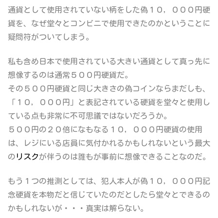
通貨として使用されていない柄をした偽１０，０００円硬
貨を、なぜ堂々とコンビニで使用できたのか
ということに
疑問符がついてしまう。
私も含め日本で使用されている大きい通貨として真っ先に
想像するのは通常５００円硬貨だ。
その５００円硬貨と同じ大きさの偽コインならまだしも、
「１０，０００円」と表記されている硬貨を堂々と使用し
ている
点も非常に不可思議ではないだろうか。
５００円の２０倍になもなる１０，０００円硬貨の使用
は、レジにいる店員に気付かれるかもしれないという最大
の
リスク
が伴うのは誰もが事前に想像できることなのだ。
もう１つの推測としては、犯人本人が偽１０，０００円記
念硬貨を本物だと信じていたのだとしたら堂々とできるの
かもしれないが・・・真実は解らない。