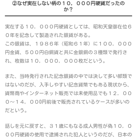
②なぜ実在しない柄の１０，０００円硬貨だったの
か？
実在する１０，０００円硬貨としては、昭和天皇御在位６
０年を記念して製造された銀貨がある。
この銀貨は、１９８６年（昭和６１年）に１００，０００
円金貨、５００円白銅貨と共に金銀銅の３種類で発行さ
れ、枚数は１０，０００，０００枚だという。
また、当時発行された記念銀貨の中では決して多い部類で
はないのだが、入手しやすい記念貨幣でもある現状から、
貨幣商やインターネット販売では未使用品でも１２，００
０～１４，００0円前後で販売されているケースが多いの
だという。
話しを元に戻すと、３１歳にもなる成人男性が偽１０，０
００円硬貨の使用で逮捕された犯人というのだが、
日本の