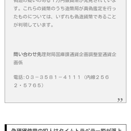
偽造の疑いのある１万円銀貨幣が発見されていま
す。これらの貨幣のうち造幣局が真偽鑑定を行っ
たものについては、いずれも偽造貨幣であること
が判明しています。
問い合わせ先
理財局国庫課通貨企画調整室通貨企
画係
電話:０３－３５８１－４１１１（内線２５６
２・５７６５）
偽硬貨使用の犯人はタイムトラベラー説が浮上