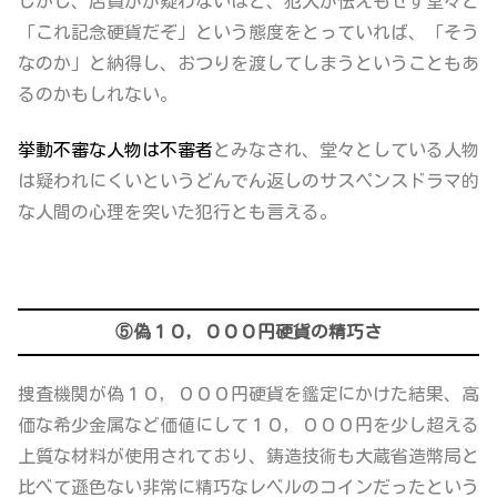
しかし、
店員がが疑わないほど、犯人が怯えもせず堂々と
「これ記念硬貨だぞ」という態度をとっていれば、「そう
なのか」と納得し、おつりを渡してしまうという
こともあ
るのかもしれない。
挙動不審な人物は不審者
とみなされ、
堂々としている人物
は疑われにくい
というどんでん返しのサスペンスドラマ的
な人間の心理を突いた犯行とも言える。
⑤偽１０，０００円硬貨の精巧さ
捜査機関が偽１０，０００円硬貨を鑑定にかけた結果、
高
価な希少金属など価値にして１０，０００円を少し超える
上質な材料が使用されており、鋳造技術も大蔵省造幣局と
比べて遜色ない非常に精巧なレベルのコイン
だったという