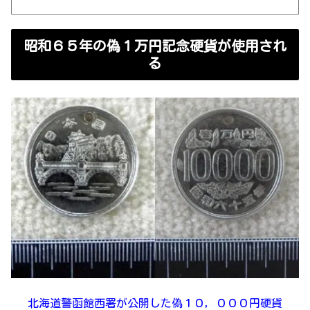
昭和６５年の偽１万円記念硬貨が使用され
る
北海道警函館西署が公開した偽１０，０００円硬貨