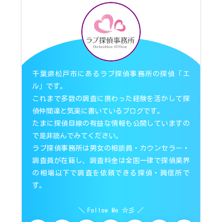
千葉県松戸市にあるラブ探偵事務所の探偵「エ
ル」です。
これまで多数の調査に携わった経験を活かして探
偵仲間達と気楽に書いているブログです。
たまに探偵目線の有益な情報も公開していますの
で是非読んでみてください。
ラブ探偵事務所は男女の相談員・カウンセラー・
調査員が在籍し、調査料金は全国一律で探偵業界
の相場以下で調査を依頼できる探偵・興信所で
す。
Follow Me ☆彡