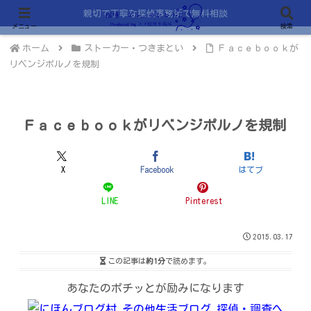
親切で丁寧な探偵事務所で無料相談
メニュー
検索
ホーム
ストーカー・つきまとい
Ｆａｃｅｂｏｏｋが
リベンジポルノを規制
Ｆａｃｅｂｏｏｋがリベンジポルノを規制
X
Facebook
はてブ
LINE
Pinterest
2015.03.17
この記事は
約1分
で読めます。
あなたのポチッとが励みになります