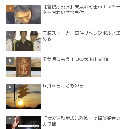
【警視庁公開】東京都町田市エレベー
ター内わいせつ事件
三鷹ストーカー事件リベンジポルノ認
める
千葉県にもう１つの大本山成田山
５月５日こどもの日
「検索連動型広告詐欺」で探偵業者３
人逮捕