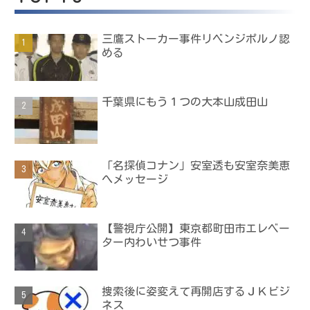
三鷹ストーカー事件リベンジポルノ認
める
千葉県にもう１つの大本山成田山
「名探偵コナン」安室透も安室奈美恵
へメッセージ
【警視庁公開】東京都町田市エレベー
ター内わいせつ事件
捜索後に姿変えて再開店するＪＫビジ
ネス