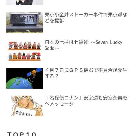
東京小金井ストーカー事件で東京都な
どを提訴
日本の七柱は七福神 ～Seven Lucky
Gods～
４月７日にＧＰＳ機器で不具合が発生
する？
「名探偵コナン」安室透も安室奈美恵
へメッセージ
ＴＯＰ１０