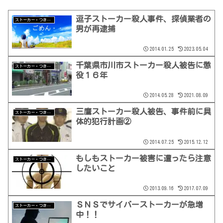
逗子ストーカー殺人事件、探偵業者の
ストーカー・つきまとい
男が再逮捕
2014.01.25
2023.05.04
千葉県市川市ストーカー殺人被告に懲
ストーカー・つきまとい
役１６年
2014.05.28
2021.08.09
三鷹ストーカー殺人被告、事件前に具
ストーカー・つきまとい
体的犯行計画②
2014.07.25
2015.12.12
もしもストーカー被害に遭ったら注意
ストーカー・つきまとい
したいこと
2013.09.16
2017.07.09
ＳＮＳでサイバーストーカーが急増
ストーカー・つきまとい
中！！