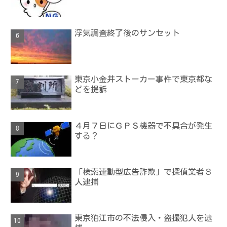
浮気調査終了後のサンセット
東京小金井ストーカー事件で東京都な
どを提訴
４月７日にＧＰＳ機器で不具合が発生
する？
「検索連動型広告詐欺」で探偵業者３
人逮捕
東京狛江市の不法侵入・盗撮犯人を逮