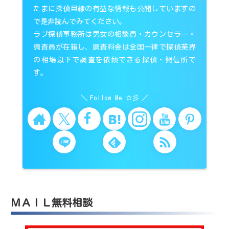
たまに探偵目線の有益な情報も公開していますの
で是非読んでみてください。
ラブ探偵事務所は男女の相談員・カウンセラー・
調査員が在籍し、調査料金は全国一律で探偵業界
の相場以下で調査を依頼できる探偵・興信所で
す。
Follow Me ☆彡
ＭＡＩＬ無料相談