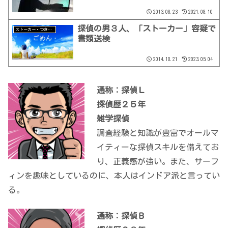
2013.08.23
2021.08.10
探偵の男３人、「ストーカー」容疑で
ストーカー・つきまとい
書類送検
2014.10.21
2023.05.04
通称：探偵Ｌ
探偵歴２５年
雑学探偵
調査経験と知識が豊富でオールマ
イティーな探偵スキルを備えてお
り、正義感が強い。また、サーフ
ィンを趣味としているのに、本人はインドア派と言ってい
る。
通称：探偵Ｂ