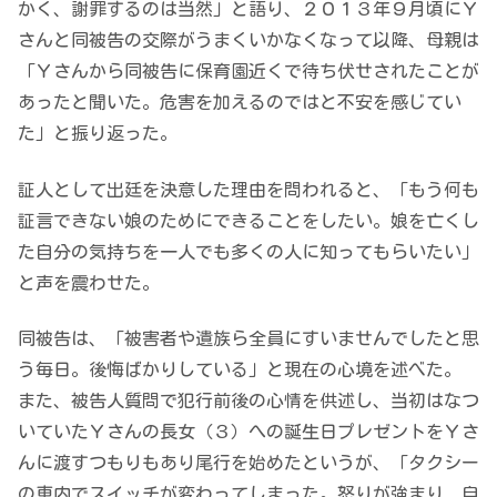
かく、謝罪するのは当然」と語り、２０１３年９月頃にＹ
さんと同被告の交際がうまくいかなくなって以降、母親は
「Ｙさんから同被告に保育園近くで待ち伏せされたことが
あったと聞いた。危害を加えるのではと不安を感じてい
た」と振り返った。
証人として出廷を決意した理由を問われると、「もう何も
証言できない娘のためにできることをしたい。娘を亡くし
た自分の気持ちを一人でも多くの人に知ってもらいたい」
と声を震わせた。
同被告は、「被害者や遺族ら全員にすいませんでしたと思
う毎日。後悔ばかりしている」と現在の心境を述べた。
また、被告人質問で犯行前後の心情を供述し、当初はなつ
いていたＹさんの長女（３）への誕生日プレゼントをＹさ
んに渡すつもりもあり尾行を始めたというが、「タクシー
の車内でスイッチが変わってしまった。怒りが強まり、自