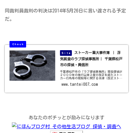
同裁判員裁判の判決は2014年5月26日に言い渡される予定
だ。
ストーカー重大事件簿 ｜ 浮
気調査のラブ探偵事務所｜ 千葉県松戸
市の探偵・興信所
千葉県松戸市の「ラブ探偵事務所」現役探偵が
２０００年の施行以来２度の改正を経たストー
カー行為等の規制等に関する法律（改正ストー
カー規制法）に関わる重大なストーカー事件に
www.tantei007.com
ついて詳しく紹介します。ストーカー特定調査
はラブ探偵事務所へお任せ下さい...
あなたのポチッとが励みになります