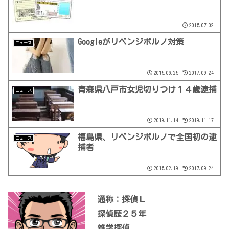
2015.07.02
Googleがリベンジポルノ対策
ニュース
2015.06.25
2017.09.24
青森県八戸市女児切りつけ１４歳逮捕
ニュース
2019.11.14
2019.11.17
福島県、リベンジポルノで全国初の逮
ニュース
捕者
2015.02.19
2017.09.24
通称：探偵Ｌ
探偵歴２５年
雑学探偵