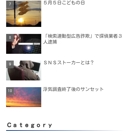
５月５日こどもの日
「検索連動型広告詐欺」で探偵業者３
人逮捕
ＳＮＳストーカーとは？
浮気調査終了後のサンセット
Ｃａｔｅｇｏｒｙ