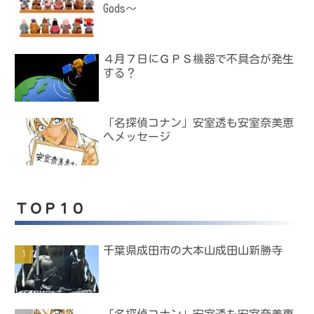
Gods～
４月７日にＧＰＳ機器で不具合が発生
する？
「名探偵コナン」安室透も安室奈美恵
へメッセージ
ＴＯＰ１０
千葉県成田市の大本山成田山新勝寺