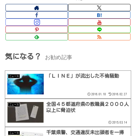
気になる？
お勧め記事
「ＬＩＮＥ」が流出した不倫騒動
ニュース
2016.01.18
2016.02.27
全国４５都道府県の教職員２０００人
ニュース
以上に脅迫状
2015.03.14
千葉県警、交通違反未出頭者を一掃
ニュース