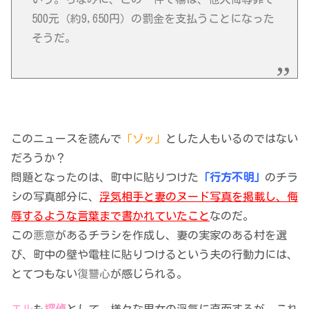
500元（約9,650円）の罰金を支払うことになった
そうだ。
このニュースを読んで
「ゾッ」
とした人もいるのではない
だろうか？
問題となったのは、町中に貼りつけた
「行方不明」
のチラ
シの写真部分に、
浮気相手と妻のヌード写真を掲載し、侮
辱するような言葉まで書かれていたこと
なのだ。
この
悪意
があるチラシを作成し、妻の実家のある村を選
び、町中の壁や電柱に貼りつけるという夫の行動力には、
とてつもない
復讐心
が感じられる。
エル
も
探偵
として、様々な男女の浮気に直面するが、これ