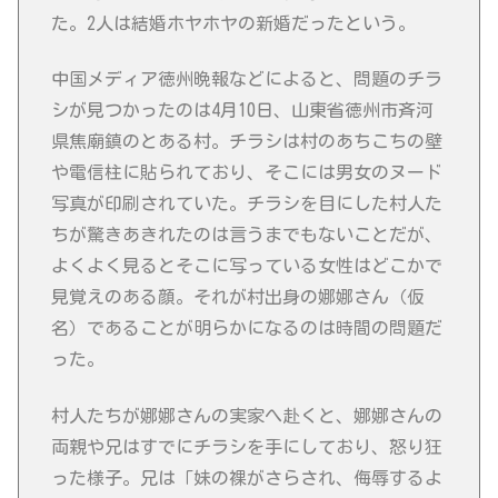
た。2人は結婚ホヤホヤの新婚だったという。
中国メディア徳州晩報などによると、問題のチラ
シが見つかったのは4月10日、山東省徳州市斉河
県焦廟鎮のとある村。チラシは村のあちこちの壁
や電信柱に貼られており、そこには男女のヌード
写真が印刷されていた。チラシを目にした村人た
ちが驚きあきれたのは言うまでもないことだが、
よくよく見るとそこに写っている女性はどこかで
見覚えのある顔。それが村出身の娜娜さん（仮
名）であることが明らかになるのは時間の問題だ
った。
村人たちが娜娜さんの実家へ赴くと、娜娜さんの
両親や兄はすでにチラシを手にしており、怒り狂
った様子。兄は「妹の裸がさらされ、侮辱するよ