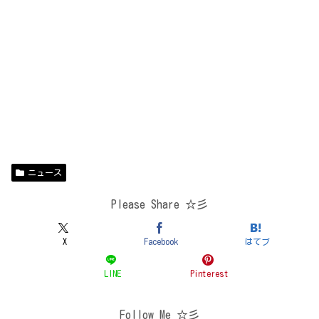
ニュース
Please Share ☆彡
X
Facebook
はてブ
LINE
Pinterest
Follow Me ☆彡