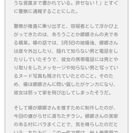
うな言葉まで書かれている。許せない！」とすぐ
に警察に通報することにした。
警察が捜査に乗り出すと、容疑者として浮かび上
がってきたのは、あろうことか娜娜さんの夫であ
る楊某。楊の話では、3月5日の結婚後、娜娜さん
は度々外出したり、隠れて知らない男と電話をし
たりしていたそうで、彼女の携帯電話には男とや
り取りをしたメッセージや知らない男と写ってい
るヌード写真も残されていたとのこと。そのた
め、楊は娜娜さんに問い質したがケンカになり、
彼女は怒って家を飛び出してしまったそうだ。
そして楊が娜娜さんを捜すために制作したのが、
今回の嫌がらせに満ちたチラシ。娜娜さんの実家
のある村にバラまくことで、気を晴らしたのだと
いう。ちなみに、この一件で楊は、他人侮辱罪で