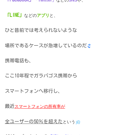
「Twitter」
などの
SNS
や、
「LINE」
などの
アプリ
と、
ひと昔前では考えられないような
場所であるケースが急増しているのだ
携帯電話も、
ここ10年程でガラパゴス携帯から
スマートフォンへ移行し、
最近
スマートフォンの所有率が
全ユーザーの50％を超えた
という