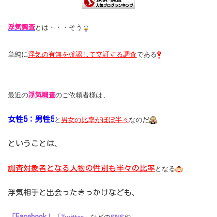
とは・・・そう
浮気調査
単純に
浮気の有無を確認して立証する調査
である
最近の
のご依頼者様は、
浮気調査
女性5：男性5
と
男女の比率がほぼ半々
なのだ
ということは、
調査対象者となる人物の性別も半々の比率
となる
浮気相手と出会ったきっかけなども、
「Facebook」